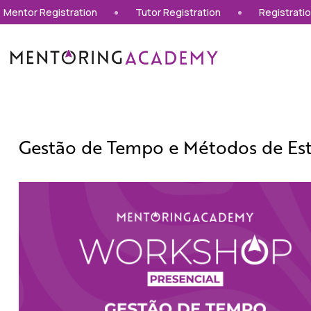
Skip to main content
Mentor Registration
Tutor Registration
Registratio
Gestão de Tempo e Métodos de Es