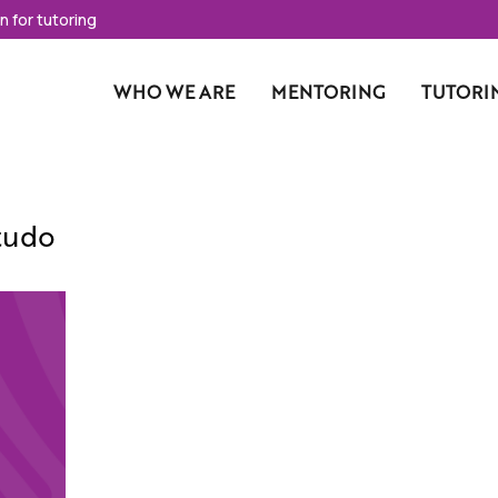
n for tutoring
Main navigation
WHO WE ARE
MENTORING
TUTORI
tudo